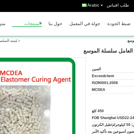
طلب اقتباس
Arabic
ضبط الجودة
جولة في المعمل
حول بنا
المنتجات
منز
مُمتد السلسل
الصين
Exceedchem
ISO90001:2008
MCDEA
450 كلغ
FOB Shanghai USD22-24
ون أسبوعين بعد تأكيد الأمر