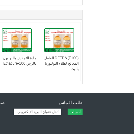
DETDA (E100) العامل
مادة التجفيف بالبوليوريا
المعالج لطلاء البوليوريا
بالرش Ethacure-100
بالبث
طلب اقتباس
صمغ
أرسلت