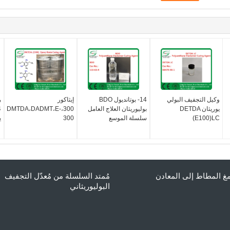
وكيل التجفيف البولي
14- بوتانديول BDO
إيثاكور
يوريثان DETDA
بوليوريثان العلاج العامل
300،DMTDA،DADMT،E-
(E100)LC
سلسلة الموسع
300
ي
 المطاط إلى المعادن
مُمتد السلسلة من مُعدّل التجفيف
البوليوريثاني