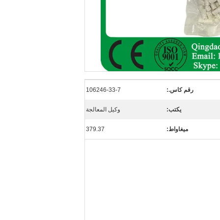
رقم كاس.:
106246-33-7
يكتب:
وكيل المعالجة
ميغاواط:
379.37