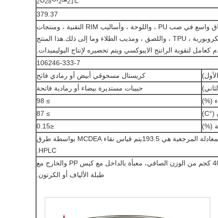
2
28
2
21
379.37
يتم استخدامه على نطاق واسع في صب PU ، واللوحة ، وأساليب RIM التقنية ، ومنتجات
البولي يوريثان الميكروبورية ، TPU ، واللصق ، ومذيب الطلاء وما إلى ذلك.هذا المنتج
كعامل لتقوية الراتنج الايبوكسي ويتم تحضيره لإنتاج البوليميدات.
106246-333-7
لأول)
كريستال مسحوقي أبيض أو رمادي فاتح
ثاني)
حبيبات مستديرة بيضاء أو رمادية فاتحة
ء (%)
≥ 98
°C)
≥ 87
ة (%)
≤0.15
الملاحظة: قيمة المعادلة المرجعية هي 193.5يتم قياس نقاء MCDEA بواسطة طرق
HPLC.
2 كجم، 20 كجم أو 40 كجم من الوزن الصافي، معبأة بالداخل مع كيس PP والخارج مع
طبلة الألياف أو الكرتون.