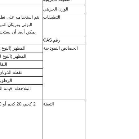
الوزن الجزيئي
التطبيقات
يمكن أيضا أن يستخدم 
رقم CAS
الخصائص النموذجية
المظهر (النوع ا
المظهر (النوع ال
النقا
نقطة الذوبان (
الرطوب
التعبئة