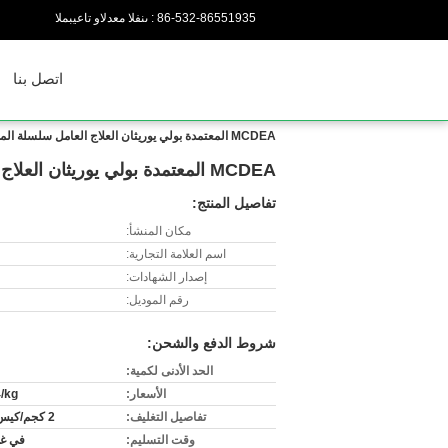
86-532-86551935
المبيعات والدعم الفنى :
اتصل بنا
MCDEA المعتمدة بولي يوريثان العلاج العامل سلسلة الموسع
MCDEA المعتمدة بولي يوريثان العلاج العامل سلسلة الموسع
تفاصيل المنتج:
مكان المنشأ:
اسم العلامة التجارية:
إصدار الشهادات:
رقم الموديل:
شروط الدفع والشحن:
الحد الأدنى لكمية:
الأسعار:
/kg
تفاصيل التغليف:
2 كجم/كيس؛ 50 كيلوجرام/طبل الكرتون
وقت التسليم:
في غض