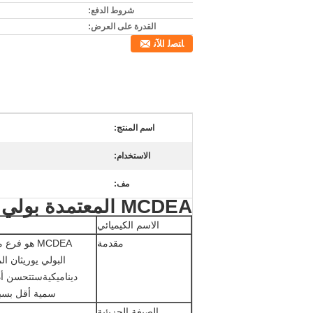
شروط الدفع:
القدرة على العرض:
ﺎﺘﺼﻟ ﺍﻶﻧ
اسم المنتج:
الاستخدام:
مف:
MCDEA المعتمدة بولي يوريثان العلاج العامل سلسلة الموسع
الاسم الكيميائي
مقدمة
البولي يوريثان ا
سمية أقل بسبب إدراج إ
الصيغة الجزيئية