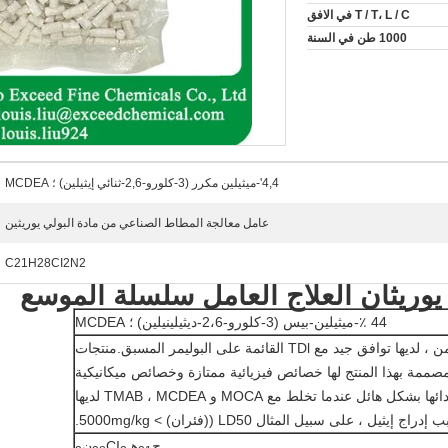
T / T، L / C في الافق
1000 طن في السنة
4,4'-ميثيلين مكرر (3-كلورو-2,6-ثنائي إيثيلين) ؛ MCDEA
عامل معالجة المطاط الصناعي من مادة البولي يوريثين
C21H28CI2N2
44 ٪-ميثيلين-بيس (3-كلورو-2،6-ديثيلينيلين) ؛ MCDEA
MCDEA هو فرع من ، لديها توافق جيد مع TDl القائمة على البوليمر المسبق.منتجات
لمصممة بهذا المنتج لها خصائص فيزيائية ممتازة وخصائص ميكانيكية
ديناميكيةستتحسن أدائها بشكل هائل عندما تخلط مع MOCA و TMAB ، MCDEA لديها
يثيل ، على سبيل المثال LD50 ((فئران) > 5000mg/kg.
ج
هـ
CI
ن