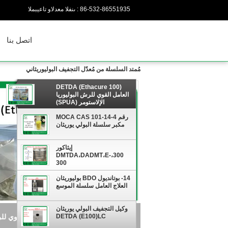
86-532-86551935
المبيعات والدعم الفنى :
اتصل بنا
مُمتد السلسلة من مُعدّل التجفيف البوليوريثاني
DETDA (Ethacure 100)
العامل القوي للرش البوليوريا
الإلاستومر (SPUA)
رقم MOCA CAS 101-14-4
مكبر سلسلة البولي يوريثان
إيثاكور
300،DMTDA،DADMT،E-
300
14- بوتانديول BDO بوليوريثان
العلاج العامل سلسلة الموسع
وكيل التجفيف البولي يوريثان
DETDA (E100)LC
DETDA (Ethacure 100) العامل القوي للرش البوليوريا الإلاستومر (SPUA)