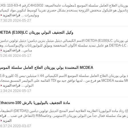
14- بوتانديول BDO بوليوريثان العلاج العامل سلسلة الموسع 1معلومات عامةالصيغة: C4H10O2رقم 0-63-4
بيق14- البوتانديول هو غليكول منخفض اللزوجة يستخدم بشكل حصري تقريبا كوسيط لتكوين مواد كيميائي
وبوليمرات ...
قراءة المزيد
2024-05-27 17:30:20
وكيل التجفيف البولي يوريثان DETDA (E100)LC
وكيل التجفيف البولي يوريثان DETDA (E100)LC الاسم الكيميائي ديثيل ميثيل بنزين ديامين؛ ديثيل تولوين ديامي
DETDA-LC مقدمة DETDA-LC هو عامل تمديد سلسلة الألوان المنخفضة وموثّق للبوليورثانات والإيبوكسيات. وه
مناس...
قراءة المزيد
2024-05-17 15:26:46
MCDEA المعتمدة بولي يوريثان العلاج العامل سلسلة الموسع
ديثيلينيلين) ؛ MCDEA مقدمة MCDEA هو فرع من ، لديها توافق جيد مع TDl القائمة على البوليمر المسبق.منت
البولي ...
قراءة المزيد
2024-05-17 11:34:24
مادة التجفيف بالبوليوريا بالرش Ethacure-100
إيثاكير-100 ((DETDA)) رذاذ مادة البوليوريا العلازمة العلاجية اسم المنتج الديثيل تولوين ديامين ((DETDA
مدّد سلسلة فعال جداً من البولي يوريثان الاستومر، وخاصةRIM (التفاعل في صب ...
قراء
المزيد
2020-03-07 16:37:24