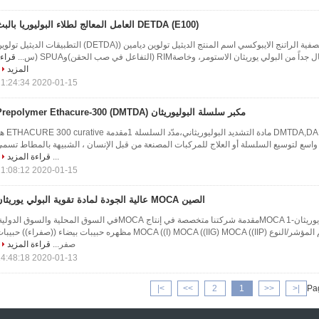
DETDA (E100) العامل المعالج لطلاء البوليوريا بالبث
الـ DETDA (E100) مادة تصفية الراتنج الايبوكسي اسم المنتج الديثيل تولوين ديامين ((DETDA) التطبيقات الديثيل ت
لي يوريثان الاستومر، وخاصةRIM (التفاعل في صب الحقن)وSPUA (س...
قراء
المزيد
2020-01-15 11:24:34
مكبر سلسلة البوليوريثان Prepolymer Ethacure-300 (DMTDA)
DMTDA,DADMT,Ethacure 300 مادة التشديد البوليوريثاني،مدّد ا
سع لتوسيع السلسلة أو العلاج للمركبات المصنعة من قبل الإنسان ، الشبيهة بالمطاط تسم
...
قراءة المزيد
2020-01-15 11:08:12
الصين MOCA عالية الجودة لمادة تقوية البولي يوريثان
وكيل تصفية البولي يوريثان-MOCA 1مقدمة شركتنا متخصصة في إنتاج MOCAفي السوق المحلية والسوق الدول
2البيانات الفيزيائية اسم المؤشر/النوع MOCA ((I) MOCA ((IIG) MOCA ((IIP) مظهره حبيبات بيضاء ((صفراء)) حبي
صفر...
قراءة المزيد
2020-01-13 14:48:18
>|
>>
2
1
<<
|<
Pag