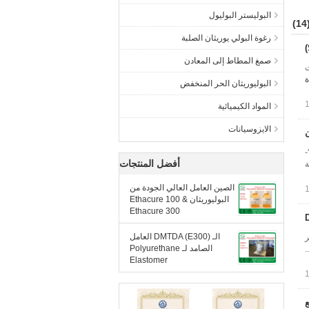
البوليستر البوليول
(1
رغوة البولي يوريثان الصلبة
صمغ المطاط إلى المعادن
) التطبيقات
ة
البوليوريثان الحر المنخفض
المواد الكيميائية
الايزوسيانات
ة البولي يوريثان مقدمة الاسم الكيميائي: 3,3 ′-ديكلورو-4,4 ′-
أفضل المنتجات
يزيائية
الصين العامل العالي الجودة من
البوليوريثان Ethacure 100 &
Ethacure 300
الـ DMTDA (E300) العامل
مين عطر
الصامد لـ Polyurethane
.
Elastomer