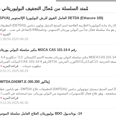
مُمتد السلسلة من مُعدّل التجفيف البوليوريثاني
4)
DETDA (Ethacure 100) العامل القوي للرش البوليوريا الإلاستومر (SPUA)
إيثاكير-100 ((DETDA)) رذاذ مادة البوليوريا العلازمة العلاجية اسم المنتج الديثيل تولوين ديامين ((DETDA
مدّد سلسلة فعال جداً من البولي يوريثان الاستومر، وخاصةRIM (التفاعل في صب ...
قراء
المزيد
2025-08-29 11:30:54
رقم MOCA CAS 101-14-4 مكبر سلسلة البولي يوريثان
رقم MOCA CAS 101-14-4 مكبر سلسل
ديامينوديفينيلميثانالصيغة الجزيئية: C13هـ12ن2Cl2الوزن الجزيئي: 26716رقم CAS: 101-14-4 البيانات الف
مظهره حبيبات ...
قراءة المزيد
2025-08-29 10:52:21
إيثاكور 300،DMTDA،DADMT،E-300
إيثاكير 30 DMTDA (E300) اسم المنتج ديميثيل ثيوتوولين ديامين ((DMTDA) التطبيقات علاج DMTDA ، هو دايا
نخفضة ، وهو علاج فعال للاستومرات المصبوبة من البولي يوريثان. يتم استخدامه في الصب ا..
قراءة المزيد
2025-06-30 15:12:29
14- بوتانديول BDO بوليوريثان العلاج العامل سلسلة الموسع