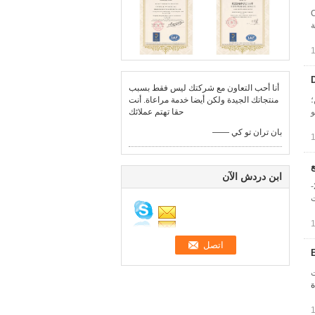
CAS: 11
ة
أنا أحب التعاون مع شركتك ليس فقط بسبب
ن؛
منتجاتك الجيدة ولكن أيضا خدمة مراعاة. أنت
و
حقا تهتم عملائك
—— بان تران تو كي
ابن دردش الآن
MCDEA المعتمدة بولي يوريثان العلاج العامل سلسلة الموسع الاسم الكيميائي 44 ٪-ميثيلين-بيس (3-كلورو-2،6-
جات
) التطبيقات
ة