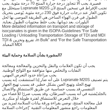
قصيرة. يجب ألا تتجاوز درجة حرارة المنتج 70 درجة مئوية. يجب
تجنب الإفراط في تسخين المنتج.لأن Lupranate M20S سيتحلل مع
تكوين الغاز عند درجات حرارة فوق 230 درجة مئوية. يُوصى بتحريك
الطبول في فرن الهواء الساخن هي الطريقة الموصى بها لحل
البلورات. بعد ذوبانها، يجب خلط محتويات الطبول بعناية.
More detailed information on transport and storage of
isocyanates is given in the ISOPA-Guidelines “For Safe
Loading / Unloading Transportation Storage of TDI and MDI
in Bulk” and “For the Safe Transportation، تفريغ وتخزين TDI &
MDI المعبأة.
7المشورة بشأن السلامة وحماية البيئة
يجب أن تكون العلامات والنقل والتخزين والمعالجة ومعالجة
النفايات والتخلص منها متوافقة مع اللوائح الوطنية.
يجب مراعاة حدود التعرض المهني.
يتم تصنيف Lupranate M20S على أنه ضار إذا استنشقت. إنه يسبب
تهيج الجلد وتهيج العين بشكل خطير. قد يسبب تهيج الجهاز
التنفسي.قد يسبب حساسية عن طريق الاستنشاق والاتصال
بالجلديُشتبه في أنه يسبب السرطان، وقد يسبب ضررًا للأعضاء من
خلال التعرض للاستنشاق لفترة طويلة أو متكررة.
قبل معالجة المنتج، نوصي بقراءة ورقة بيانات السلامة.لمزيد من
المعلومات راجع منشور المعلومات التقنية "إجراءات السلامة