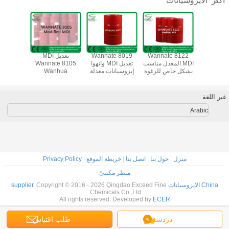
أكثر
وانيات 8798
Wannate 8122
Wannate 8019
تعديل MDI
 في إنتاج
MDI المعدل مناسب
تعديل MDI وانهوا
Wannate 8105
e 9058
ريثين جيل
بشكل خاص للرغوة
إيزوسيانات معدلة
Wanhua
مناسبة لل
استومر
اللزجة
إيزوسيانات معدلة
الألعاب م
الم
غير اللغة
Arabic
منزل
|
حول بنا
|
اتصل بنا
|
خريطة الموقع
|
Privacy Policy
منظر مكتبيّ
China الايزوسيانات supplier.
Copyright © 2016 - 2026 Qingdao Exceed Fine
Chemicals Co.,Ltd.
All rights reserved. Developed by
ECER
دردشة
طلب اقتباس