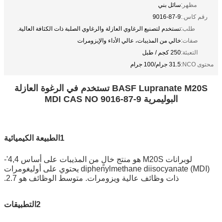
مظهر:
سائل بني
رقم كاس.:
9016-87-9
طلب:
تستخدم لتصنيع الرغاوي العازلة والرغاوي الصلبة ذات الكثافة العالية.
صفات:
خالي من المذيبات، عالي الأداء والإيزومرات
التعبئة:
250 كجم / طبل
محتوى NCO:
31.5 جرام/100 جرام
BASF Lupranate M20S تستخدم في الرغوة العازلة
البوليمرية MDI CAS NO 9016-87-9
1الطبيعة الكيميائية
لوبرانات M20S هو منتج خالٍ من المذيبات على أساس 4,4'-
diphenylmethane diisocyanate (MDI) يحتوي على أوليغومرات
ذات وظائف عالية ويزومرات. متوسط الوظائف هو 2.7.
2التطبيقات