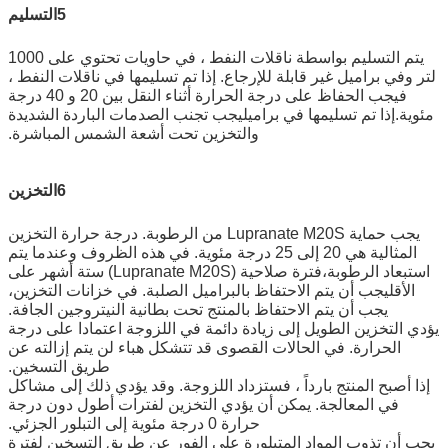
5التسليم
يتم التسليم بواسطة ناقلات النفط ، في حاويات تحتوي على 1000
لتر وفي براميل غير قابلة للإرجاع. إذا تم تسليمها في ناقلات النفط ،
فيجب الحفاظ على درجة الحرارة أثناء النقل بين 20 و 40 درجة
مئوية.إذا تم تسليمها في براميليجب تجنب الصدمات الباردة الشديدة
والتخزين تحت أشعة الشمس المباشرة.
6التخزين
يجب حماية Lupranate M20S من الرطوبة. درجة حرارة التخزين
المثالية هي 20 إلى 25 درجة مئوية. في هذه الظروف وعندما يتم
استبعاد الرطوبة،فترة صلاحية (Lupranate M20S) ستة أشهر على
الأقليجب أن يتم الاحتفاظ بالبراميل الصلبة. في خزانات التخزين،
يجب أن يتم الاحتفاظ بالمنتج تحت بطانية النيتروجين الجافة.
يؤدي التخزين الطويل إلى زيادة دائمة في اللزوجة اعتمادا على درجة
الحرارة. في الحالات القصوى قد تتشكل هباء لن يتم إزالته عن
طريق التسخين.
إذا أصبح المنتج بارداً ، فستزداد اللزوجة. وقد يؤدي ذلك إلى مشاكل
في المعالجة. يمكن أن يؤدي التخزين لفترات أطول دون درجة
حرارة 0 درجة مئوية إلى التبلور الجزئي.
يجب أن تذوب المواد المتبلورة على الفور عن طريق التسخين لفترة