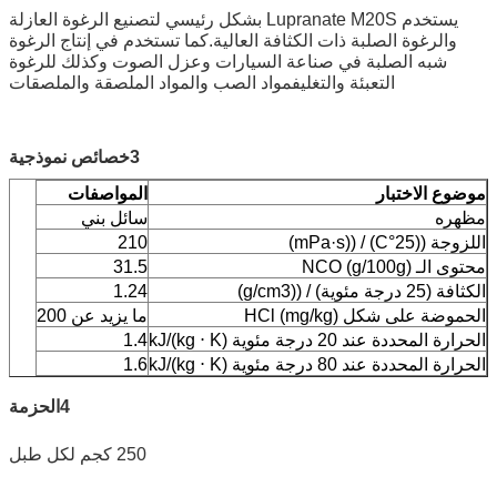
يستخدم Lupranate M20S بشكل رئيسي لتصنيع الرغوة العازلة
والرغوة الصلبة ذات الكثافة العالية.كما تستخدم في إنتاج الرغوة
شبه الصلبة في صناعة السيارات وعزل الصوت وكذلك للرغوة
التعبئة والتغليفمواد الصب والمواد الملصقة والملصقات
3خصائص نموذجية
موضوع الاختبار
المواصفات
مظهره
سائل بني
اللزوجة ((25°C) / ((mPa·s)
210
محتوى الـ NCO (g/100g)
31.5
الكثافة (25 درجة مئوية) / ((g/cm3)
1.24
الحموضة على شكل HCl (mg/kg)
ما يزيد عن 200
الحرارة المحددة عند 20 درجة مئوية kJ/(kg ⋅ K)
1.4
الحرارة المحددة عند 80 درجة مئوية kJ/(kg ⋅ K)
1.6
4الحزمة
250 كجم لكل طبل