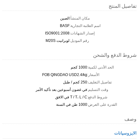
تفاصيل المنتج
مكان المنشأ:
الصين
اسم العلامة التجارية:
BASF
إصدار الشهادات:
ISO9001:2008
رقم الموديل:
لوبرانيت M20S
شروط الدفع والشحن
الحد الأدنى لكمية:
1000 كجم
الأسعار:
FOB QINGDAO USD2.4/kg
تفاصيل التغليف:
250 كجم / طبل
وقت التسليم:
في غضون أسبوعين بعد تأكيد الأمر
شروط الدفع:
T / T، L / C في الافق
القدرة على العرض:
1000 طن في السنة
وصف
الايزوسيانات