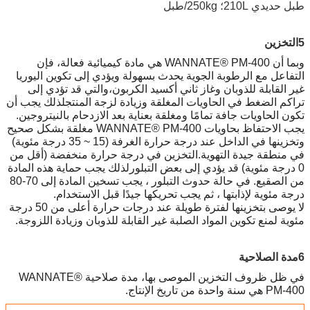
طبل حديدي 210L؛ 250kg/طبل
5التخزين
وبما أن WANNATE® PM-400 هي مادة كيميائية فعالة، فإن
التفاعل مع الرطوبة الجوية يحدث بسهولة ويؤدي إلى تكوين اليوريا
غير القابلة للذوبان وغاز ثاني أكسيد الكربون،والتي قد تؤدي إلى
تراكم الضغط في الحاويات المغلقة وزيادة لزجة المنتجلذلك يجب أن
تكون الحاويات جافة تمامًا ومغلقة بعناية بعد الازدحام بالنيتروجين.
يجب الاحتفاظ بحاويات WANNATE® PM-400 مغلقة بشكل صحيح
وتخزينها في الداخل عند درجة حرارة الغرفة (15 ~ 35 درجة مئوية)
في منطقة جيدة التهوية.التخزين في درجة حرارة منخفضة (أقل من
0 درجة مئوية) قد يؤدي إلى بعض التبلورلذلك يجب حماية هذه المادة
من الصقيع. في حالة حدوث التبلور ، يجب تسخين المادة إلى 70-80
درجة مئوية لإذابتها ، ثم يجب تحريكها جيدًا قبل الاستخدام.
لا يوصى بتخزينها لفترة طويلة عند درجات حرارة أعلى من 50 درجة
مئوية لمنع تكوين المواد الصلبة غير القابلة للذوبان وزيادة اللزوجة.
6مدة الصلاحية
في ظل ظروف التخزين الموصى بها، مدة صلاحية WANNATE®
PM-400 هي سنة واحدة من تاريخ الإنتاج.