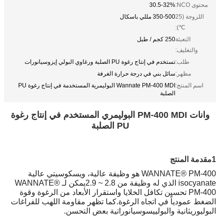
محتوى NCO:
30.5-32%
اللزوجة (25
350-500 مللي باسكال
℃):
التعبئة
250 كجم / طبل
والتغليف:
طلب:
تستخدم في إنتاج رغوة PU الصلبة ورغاوي البولي إيزوسيانورات
مظهر:
سائل بني في درجة حرارة الغرفة
اسم المنتج:
Wannate PM-400 MDI البوليمرية المستخدمة في إنتاج رغوة PU
الصلبة
وانات PM-400 MDI البوليمري المستخدم في إنتاج رغوة
PU الصلبة
1مقدمة المنتج
WANNATE® PM-400 هو وظيفة عالية، ويسكوسيتي عالية
isocyanate الذي له وظيفة من 2.8 ~ 2.9يمكن لـ WANNATE®
PM-400 تحسين تكافل الخلايا واستقرار الأبعاد من الرغوة وقوة
الضغط عمودياً في اتجاه الرغوة.كما تظهر مقاومة اللهب للفراغات
البوليوريثانية والبولييسوسيانوراتية بعض التحسن.