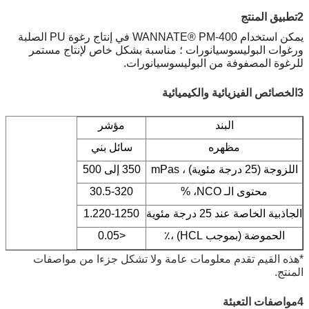
2تطبيق المنتج
يمكن استخدام WANNATE® PM-400 في إنتاج رغوة PU الصلبة
ورغوات البوليسوسيانورات ؛ مناسبة بشكل خاص لإنتاج مستمر
للرغوة المصفوفة من البوليسوسيانورات.
3الخصائص الفيزيائية والكيميائية
البند
مؤشر
مظهره
سائل بني
اللزوجة (25 درجة مئوية) ، mPas
350 إلى 500
محتوى الـ NCO، %
30.5-320
الجاذبية الخاصة عند 25 درجة مئوية
1.220-1250
الحموضة (بموجب HCL) ،٪
<0.05
*هذه القيم تقدم معلومات عامة ولا تشكل جزءا من مواصفات
المنتج.
4مواصفات التعبئة