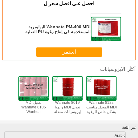
احصل على افضل سعر ل
Wannate PM-400 MDI البوليمرية
المستخدمة في إنتاج رغوة PU الصلبة
استمر
الايزوسيانات
أكثر
وانيات 8798
Wannate 8122
Wannate 8019
تعديل MDI
 في إنتاج
MDI المعدل مناسب
تعديل MDI وانهوا
Wannate 8105
e 9058
ريثين جيل
بشكل خاص للرغوة
إيزوسيانات معدلة
Wanhua
مناسبة لل
استومر
اللزجة
إيزوسيانات معدلة
الألعاب م
الم
غير اللغة
Arabic