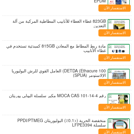
EPDM
الاستفسار الآن
823GB غطاء الغطاء للأنابيب المطاطية المركبة من آلة
التعدين
الاستفسار الآن
مادة ربط المطاط مع المعادن 815GB كمبدئية تستخدم في
غطاء الأنابيب
الاستفسار الآن
DETDA (Ethacure 100) العامل القوي للرش البوليوريا
الإلاستومر (SPUA)
الاستفسار الآن
رقم MOCA CAS 101-14-4 مكبر سلسلة البولي يوريثان
الاستفسار الآن
منخفضة الحرية (<0.1٪) البوليوريثان PPDI/PTMEG
سلسلة LFPE3394
الاستفسار الآن