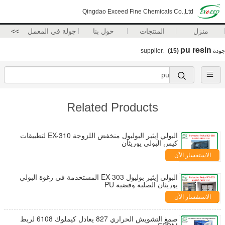
Qingdao Exceed Fine Chemicals Co.,Ltd
منزل
المنتجات
حول بنا
جولة في المعمل
>>
pu resin
جودة
supplier.
(15)
Related Products
البولي إيثير البوليول منخفض اللزوجة EX-310 لتطبيقات
كيس البولي يوريثان
الاستفسار الآن
البولي إيثير بوليول EX-303 المستخدمة في رغوة البولي
يوريثان الصلبة وقضية PU
الاستفسار الآن
صمغ التشويش الحراري 827 يعادل كيملوك 6108 لربط