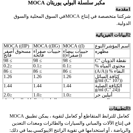
مكبر سلسلة البولي يوريثان MOCA
1مقدمة
شركتنا متخصصة في إنتاج MOCA
في السوق المحلية والسوق
الدولية.
2البيانات الفيزيائية
اسم المؤشر/النوع
MOCA ((I)
MOCA ((IIG)
MOCA ((IIP)
مظهره
حبيبات بيضاء
حبيبات صفراء
مسحوق أصفر
((صفراء))
فاتحة
فاتح
نقطة الذوبان °C
≥ 98
≥ 98
≥ 98
محتوى المياه %
≤0.1
≤0.1
≤0.2
النقاء % ((A/A)
≥ 86
≥ 86
≥ 86
كثافة السائل
1.26
1.26
1.26
((107 °C) g/ml
الكثافة الصلبة
1.44
1.44
1.44
((24 °C) g/ml
أنيلين حر
≤1.0
≤1.0
≤2.0
الوضوح
المادة غير القابلة للذوبان: 0.
3التطبيقات
كعامل للترابط المتقاطع أو كعامل لتقوية ، يمكن تطبيق MOCA
في إنتاج الآلات والمباني والسيارات والطائرات ومعدات التعدين
والرياضة ، أو استخدامها في تقوية الراتنج الايبوكسي.
بما في ذلك: