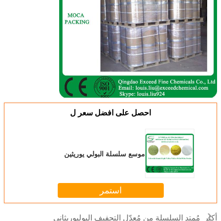
احصل على افضل سعر ل
موسع سلسلة البولي يوريثين
استمر
مُمتد السلسلة من مُعدّل التجفيف البوليوريثاني
أكثر