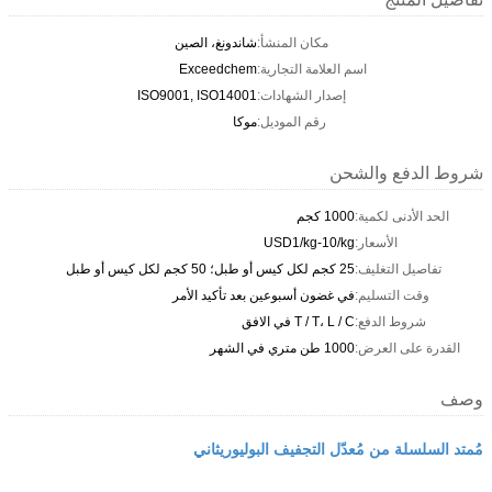
مكان المنشأ:
شاندونغ، الصين
اسم العلامة التجارية:
Exceedchem
إصدار الشهادات:
ISO9001, ISO14001
رقم الموديل:
موكا
شروط الدفع والشحن
الحد الأدنى لكمية:
1000 كجم
الأسعار:
USD1/kg-10/kg
تفاصيل التغليف:
25 كجم لكل كيس أو طبل؛ 50 كجم لكل كيس أو طبل
وقت التسليم:
في غضون أسبوعين بعد تأكيد الأمر
شروط الدفع:
T / T، L / C في الافق
القدرة على العرض:
1000 طن متري في الشهر
وصف
مُمتد السلسلة من مُعدّل التجفيف البوليوريثاني