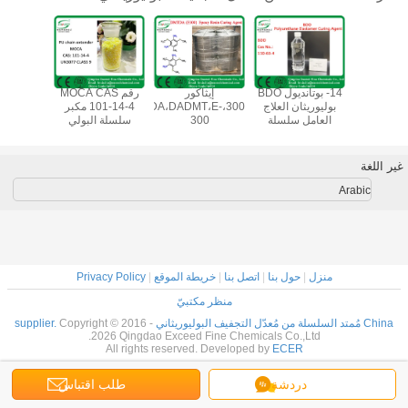
عامل العالي
14- بوتانديول BDO
إيثاكور
رقم MOCA CAS
Ethacure
ودة من
بوليوريثان العلاج
300،DMTDA،DADMT،E-
101-14-4 مكبر
100) ا
يوريثان
العامل سلسلة
300
سلسلة البولي
للرش الب
Ethacure
الموسع
يوريثان
الإلاستومر (UA
Ethacur
غير اللغة
Arabic
منزل
|
حول بنا
|
اتصل بنا
|
خريطة الموقع
|
Privacy Policy
منظر مكتبيّ
China مُمتد السلسلة من مُعدّل التجفيف البوليوريثاني supplier.
Copyright © 2016 -
2026 Qingdao Exceed Fine Chemicals Co.,Ltd.
All rights reserved. Developed by
ECER
دردشة
طلب اقتباس